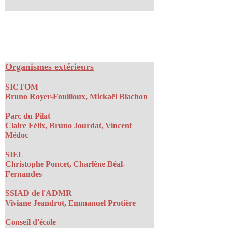
👉
Pierre Letiévant, Maire,
👉 Bruno Jourdat, 1ère adjoint,
👉 Perrine Veyre, 2ème adjointe,
👉 Mickaël Blachon, 3ème adjoint
Organismes extérieurs
Conseillers municipaux
:
SICTOM
Bruno Royer-Fouilloux, Mickaël Blachon
Charlène BÉAL-FERNANDES
Claire FÉLIX
Parc du Pilat
Vincent MÉDOC
Claire Félix, Bruno Jourdat, Vincent
Viviane JEANDROT
Médoc
Christophe PONCET
Catherine JOURDAT
SIEL
Emmanuel PROTIÈRE
Christophe Poncet, Charlène Béal-
Sandrine MOURIER
Fernandes
Bruno ROYER-FOUILLOUX
Emmanuelle QUIBLIER
SSIAD de l'ADMR
Serge THIVILLON
Viviane Jeandrot, Emmanuel Protière
Conseil d'école